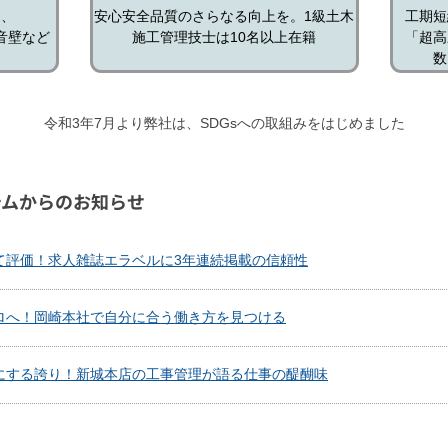
ン、
安心安全品質のさらなる向上を。1級土木
工期短
音壁など
施工管理技士は10名以上在籍
「超高
数
令和3年7月より弊社は、SDGsへの取組みをはじめました
テムからのお知らせ
て評価！求人雑誌エラベルに3年連続掲載の信頼性
ロへ！岡崎本社で自分に合う働き方を見つける
にする誇り！新城本店の工事管理が語る仕事の醍醐味